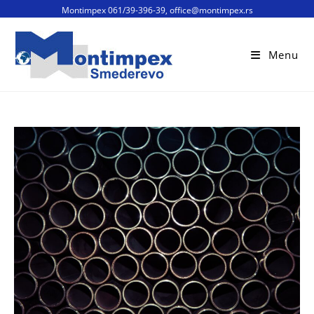
Montimpex 061/39-396-39, office@montimpex.rs
Menu